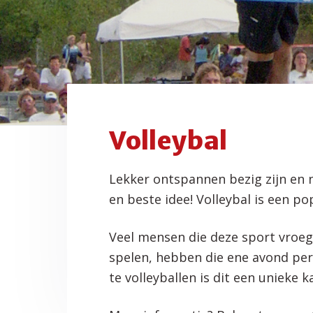
f
i
t
o
d
n
t
i
n
h
e
a
o
k
v
u
s
i
d
t
g
Volleybal
a
t
Lekker ontspannen bezig zijn en 
i
en beste idee! Volleybal is een pop
e
Veel mensen die deze sport vroe
spelen, hebben die ene avond per
te volleyballen is dit een uniek