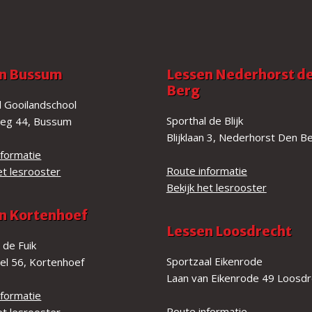
n Bussum
Lessen Nederhorst d
Berg
 Gooilandschool
Sporthal de Blijk
eg 44, Bussum
Blijklaan 3, Nederhorst Den B
nformatie
Route informatie
et lesrooster
Bekijk het lesrooster
n Kortenhoef
Lessen Loosdrecht
 de Fuik
Sportzaal Eikenrode
gel 56, Kortenhoef
Laan van Eikenrode 49 Loosdr
nformatie
Route informatie