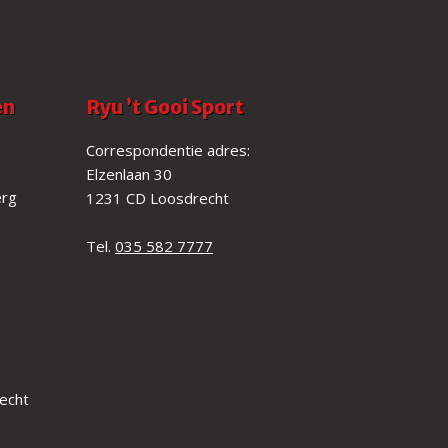
en
Ryu ’t Gooi Sport
Correspondentie adres:
Elzenlaan 30
erg
1231 CD Loosdrecht
Tel.
035 582 7777
echt