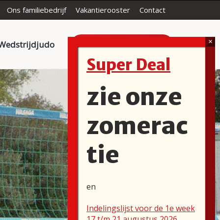
Ons familiebedrijf
Vakantierooster
Contact
Gratis proefles!
Wedstrijdjudo
Super Deal
zie onze
zomerac
tie
en
Indelingslijst voor de 1e week
17 t/m 21 augustus 2026