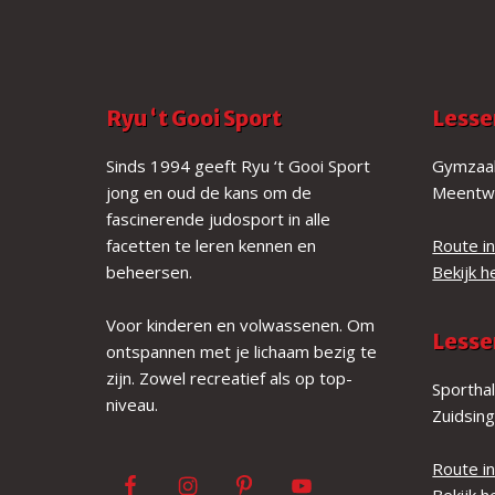
F
Ryu ‘t Gooi Sport
Lesse
o
Sinds 1994 geeft Ryu ‘t Gooi Sport
Gymzaal
jong en oud de kans om de
Meentw
o
fascinerende judosport in alle
t
facetten te leren kennen en
Route i
beheersen.
Bekijk h
e
r
Voor kinderen en volwassenen. Om
Lesse
ontspannen met je lichaam bezig te
zijn. Zowel recreatief als op top-
Sporthal
niveau.
Zuidsin
Route i