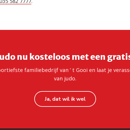
035 582 7777
.
udo nu kosteloos met een grati
rtiefste familiebedrijf van ‘ t Gooi en laat je veras
van judo.
Ja, dat wil ik wel