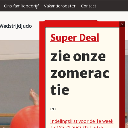
Ons familiebedrijf
Vakantierooster
Contact
Gratis proefles!
Wedstrijdjudo
Super Deal
zie onze
zomerac
tie
en
Indelingslijst voor de 1e week
17 t/m 21 augustus 2026