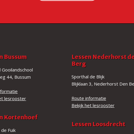
n Bussum
Lessen Nederhorst d
Berg
 Gooilandschool
Sporthal de Blijk
eg 44, Bussum
Blijklaan 3, Nederhorst Den B
nformatie
Route informatie
et lesrooster
Bekijk het lesrooster
n Kortenhoef
Lessen Loosdrecht
 de Fuik