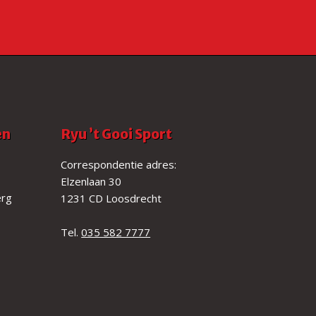
en
Ryu ’t Gooi Sport
Correspondentie adres:
Elzenlaan 30
erg
1231 CD Loosdrecht
Tel.
035 582 7777