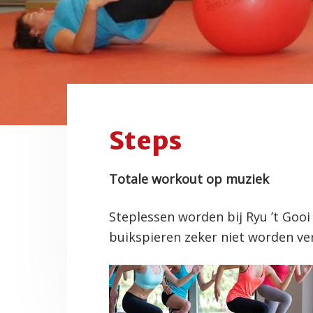
f
i
t
o
d
n
t
i
n
h
e
a
o
k
v
u
s
i
d
t
g
Steps
a
t
Totale workout op muziek
i
e
Steplessen worden bij Ryu ’t Goo
buikspieren zeker niet worden ve