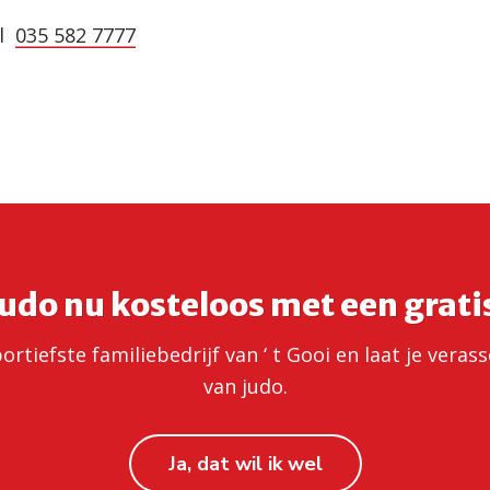
el
035 582 7777
udo nu kosteloos met een grati
rtiefste familiebedrijf van ‘ t Gooi en laat je veras
van judo.
Ja, dat wil ik wel