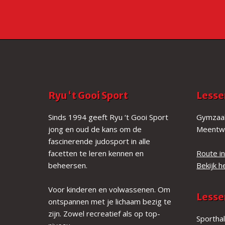
F
Ryu ‘t Gooi Sport
Lesse
o
Sinds 1994 geeft Ryu ‘t Gooi Sport
Gymzaal
jong en oud de kans om de
Meentw
o
fascinerende judosport in alle
t
facetten te leren kennen en
Route i
beheersen.
Bekijk h
e
r
Voor kinderen en volwassenen. Om
Lesse
ontspannen met je lichaam bezig te
zijn. Zowel recreatief als op top-
Sporthal