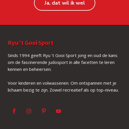
Ja, dat wil ik wel
F
Ryu ‘t Gooi Sport
o
Sinds 1994 geeft Ryu ‘t Gooi Sport jong en oud de kans
om de fascinerende judosport in alle facetten te leren
o
kennen en beheersen.
t
Voor kinderen en volwassenen. Om ontspannen met je
e
lichaam bezig te zijn. Zowel recreatief als op top-niveau.
r