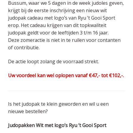
Bussum, waar we 5 dagen in de week judoles geven,
a
o
k
krijgt bij de eerste inschrijving een nieuw wit
v
u
s
judopak cadeau met logo’s van Ryu ’t Gooi Sport
i
d
t
erop. Het cadeau krijgen van dit topkwaliteit
g
judopak geldt voor de leeftijden 3 t/m 16 jaar.
a
Deze zomeractie is niet in te ruilen voor contanten
t
of contributie.
i
e
De actie loopt zolang de voorraad strekt.
Uw voordeel kan wel oplopen vanaf
€47,- tot €102,-.
Is het judopak te klein geworden en wil u een
nieuwe bestellen?
Judopakken Wit met logo’s Ryu ’t Gooi Sport