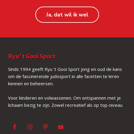
Ja, dat wil ik wel
F
Ryu ‘t Gooi Sport
o
Sinds 1994 geeft Ryu ‘t Gooi Sport jong en oud de kans
om de fascinerende judosport in alle facetten te leren
o
kennen en beheersen.
t
Voor kinderen en volwassenen. Om ontspannen met je
e
lichaam bezig te zijn. Zowel recreatief als op top-niveau.
r