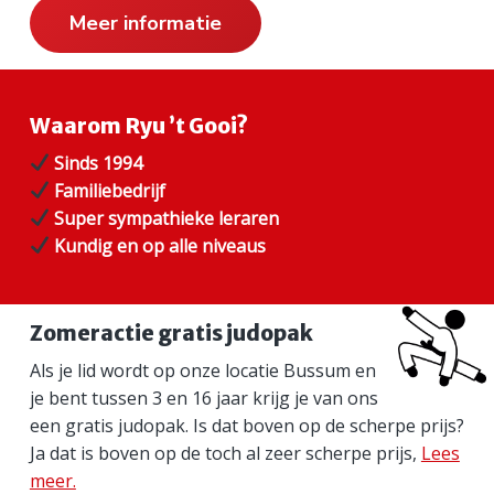
a
Meer informatie
i
r
Waarom Ryu ’t Gooi?
e
Sinds 1994
S
Familiebedrijf
i
Super sympathieke leraren
Kundig en op alle niveaus
d
e
Zomeractie gratis judopak
b
Als je lid wordt op onze locatie Bussum en
a
je bent tussen 3 en 16 jaar krijg je van ons
een gratis judopak. Is dat boven op de scherpe prijs?
r
Ja dat is boven op de toch al zeer scherpe prijs,
Lees
meer.