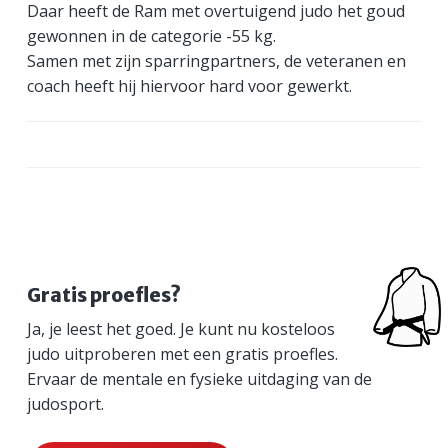
Daar heeft de Ram met overtuigend judo het goud
a
o
s
k
gewonnen in de categorie -55 kg.
v
u
i
s
Samen met zijn sparringpartners, de veteranen en
i
d
d
t
coach heeft hij hiervoor hard voor gewerkt.
g
e
a
b
t
a
i
r
e
P
Gratis proefles?
Ja, je leest het goed. Je kunt nu kosteloos
r
judo uitproberen met een gratis proefles.
i
Ervaar de mentale en fysieke uitdaging van de
judosport.
m