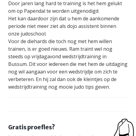
Door jaren lang hard te training is het hem gelukt
a
o
s
k
om op Papendal te worden uitgenodigd.
v
u
i
s
Het kan daardoor zijn dat u hem de aankomende
i
d
d
t
periode niet meer ziet als dojo assistent binnen
g
e
onze judoschool.
a
b
Voor de diehards die toch nog met hem willen
t
a
trainen, is er goed nieuws. Ram traint wel nog
i
r
steeds op vrijdagavond wedstrijdtraining in
e
Bussum. Dit voor iedereen die met hem de uitdaging
nog wil aangaan voor een wedstrijdje om zich te
verbeteren. En hij zal dan ook de kleintjes op de
wedstrijdtraining nog mooie judo tips geven.
P
Gratis proefles?