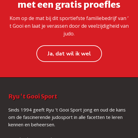
met een gratis proefles
Kom op de mat bij dit sportiefste familiebedrijf van ‘
t Gooi en laat je verassen door de veelzijdigheid van
judo.
Ja, dat wil ik wel
F
Ryu ‘t Gooi Sport
o
Sinds 1994 geeft Ryu ‘t Gooi Sport jong en oud de kans
om de fascinerende judosport in alle facetten te leren
o
kennen en beheersen.
t