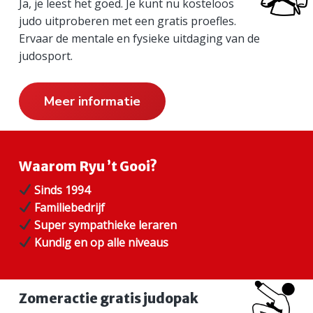
Ja, je leest het goed. Je kunt nu kosteloos
r
judo uitproberen met een gratis proefles.
i
Ervaar de mentale en fysieke uitdaging van de
judosport.
m
a
Meer informatie
i
r
Waarom Ryu ’t Gooi?
e
Sinds 1994
S
Familiebedrijf
i
Super sympathieke leraren
Kundig en op alle niveaus
d
e
Zomeractie gratis judopak
b