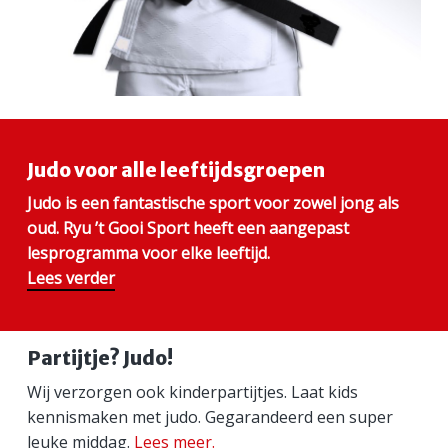
Judo voor alle leeftijdsgroepen
Judo is een fantastische sport voor zowel jong als
oud. Ryu ’t Gooi Sport heeft een aangepast
lesprogramma voor elke leeftijd.
Lees verder
Partijtje? Judo!
Wij verzorgen ook kinderpartijtjes. Laat kids
kennismaken met judo. Gegarandeerd een super
leuke middag.
Lees meer.