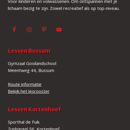
Voor kinderen en volwassenen. Om ontspannen met je
e
lichaam bezig te zijn. Zowel recreatief als op top-niveau.
r
Lessen Bussum
Gymzaal Gooilandschool
Meentweg 44, Bussum
Route informatie
Bekijk het lesrooster
Lessen Kortenhoef
Sporthal de Fuik
Zuidsingel 56, Kortenhoef