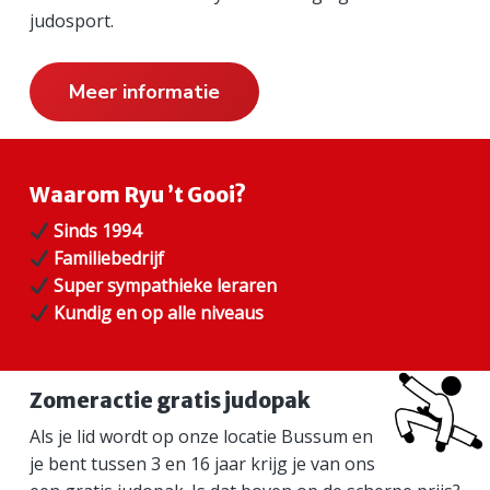
judosport.
m
a
Meer informatie
i
r
Waarom Ryu ’t Gooi?
e
Sinds 1994
S
Familiebedrijf
i
Super sympathieke leraren
Kundig en op alle niveaus
d
e
Zomeractie gratis judopak
b
Als je lid wordt op onze locatie Bussum en
a
je bent tussen 3 en 16 jaar krijg je van ons