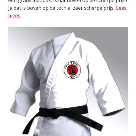
een gratis judopak. Is dat boven op de scherpe prijs?
r
Ja dat is boven op de toch al zeer scherpe prijs,
Lees
meer.