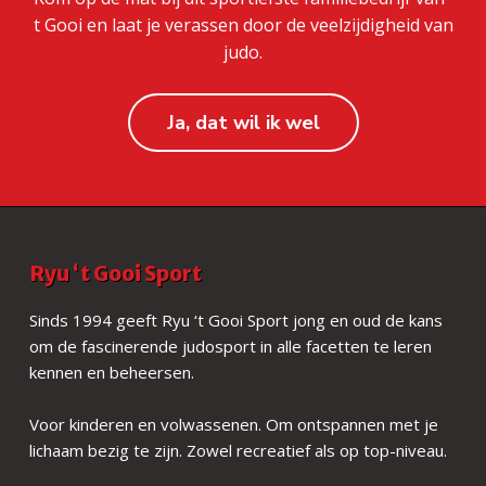
t Gooi en laat je verassen door de veelzijdigheid van
judo.
Ja, dat wil ik wel
F
Ryu ‘t Gooi Sport
o
Sinds 1994 geeft Ryu ‘t Gooi Sport jong en oud de kans
om de fascinerende judosport in alle facetten te leren
o
kennen en beheersen.
t
Voor kinderen en volwassenen. Om ontspannen met je
e
lichaam bezig te zijn. Zowel recreatief als op top-niveau.
r