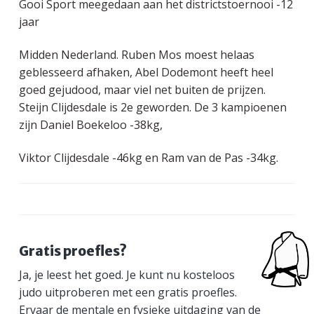
Gooi Sport meegedaan aan het districtstoernooi -12
a
o
s
k
jaar
v
u
i
s
i
d
d
t
Midden Nederland. Ruben Mos moest helaas
g
e
geblesseerd afhaken, Abel Dodemont heeft heel
a
b
goed gejudood, maar viel net buiten de prijzen.
t
a
Steijn Clijdesdale is 2e geworden. De 3 kampioenen
i
r
zijn Daniel Boekeloo -38kg,
e
Viktor Clijdesdale -46kg en Ram van de Pas -34kg.
P
Gratis proefles?
Ja, je leest het goed. Je kunt nu kosteloos
r
judo uitproberen met een gratis proefles.
i
Ervaar de mentale en fysieke uitdaging van de