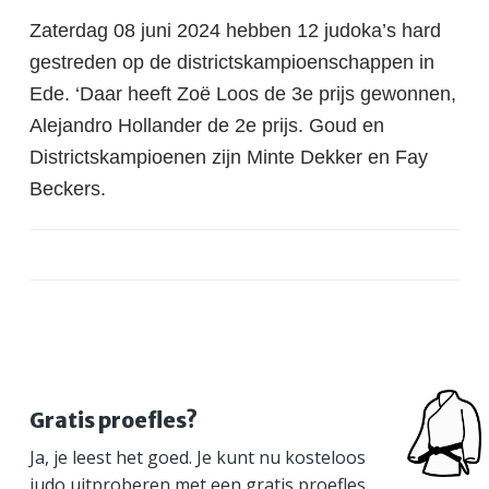
a
o
s
k
Zaterdag 08 juni 2024 hebben 12 judoka’s hard
v
u
i
s
gestreden op de districtskampioenschappen in
i
d
d
t
Ede. ‘Daar heeft Zoë Loos de 3e prijs gewonnen,
g
e
a
b
Alejandro Hollander de 2e prijs. Goud en
t
a
Districtskampioenen zijn Minte Dekker en Fay
i
r
Beckers.
e
P
Gratis proefles?
Ja, je leest het goed. Je kunt nu kosteloos
r
judo uitproberen met een gratis proefles.