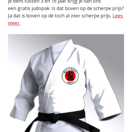
a
je bent tussen 3 en 16 jaar krijg je van ons
een gratis judopak. Is dat boven op de scherpe prijs?
r
Ja dat is boven op de toch al zeer scherpe prijs,
Lees
meer.