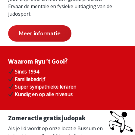
i
Ervaar de mentale en fysieke uitdaging van de
judosport.
m
a
Meer informatie
i
r
Waarom Ryu ’t Gooi?
e
Sinds 1994
S
Familiebedrijf
i
Super sympathieke leraren
Kundig en op alle niveaus
d
e
Zomeractie gratis judopak
b
Als je lid wordt op onze locatie Bussum en