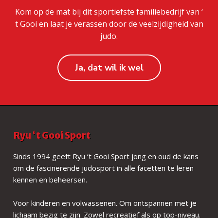
Kom op de mat bij dit sportiefste familiebedrijf van ‘
t Gooi en laat je verassen door de veelzijdigheid van
judo.
Ja, dat wil ik wel
F
Ryu ‘t Gooi Sport
o
Sinds 1994 geeft Ryu ‘t Gooi Sport jong en oud de kans
om de fascinerende judosport in alle facetten te leren
o
kennen en beheersen.
t
Voor kinderen en volwassenen. Om ontspannen met je
e
lichaam bezig te zijn. Zowel recreatief als op top-niveau.